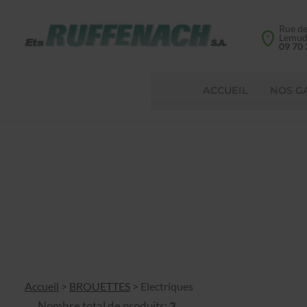
Rue d
Lemu
09 70 
ACCUEIL
NOS G
Accueil
>
BROUETTES
>
Electriques
Nombre total de produits:
3