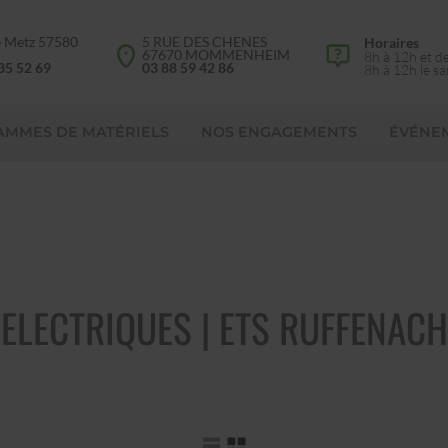
e Metz 57580
5 RUE DES CHENES
Horaires
d
67670 MOMMENHEIM
8h à 12h et d
35 52 69
03 88 59 42 86
8h à 12h le s
AMMES DE MATÉRIELS
NOS ENGAGEMENTS
ÉVÉNE
ELECTRIQUES | ETS RUFFENACH