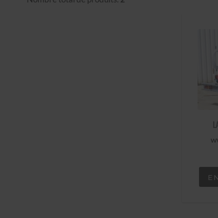
L
ww
E