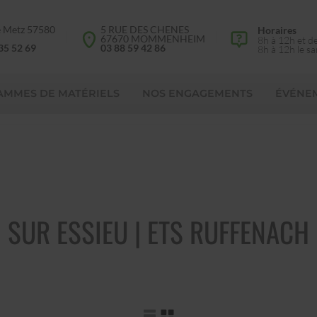
e Metz 57580
5 RUE DES CHENES
Horaires
d
67670 MOMMENHEIM
8h à 12h et d
35 52 69
03 88 59 42 86
8h à 12h le s
AMMES DE MATÉRIELS
NOS ENGAGEMENTS
ÉVÉNE
SUR ESSIEU | ETS RUFFENACH