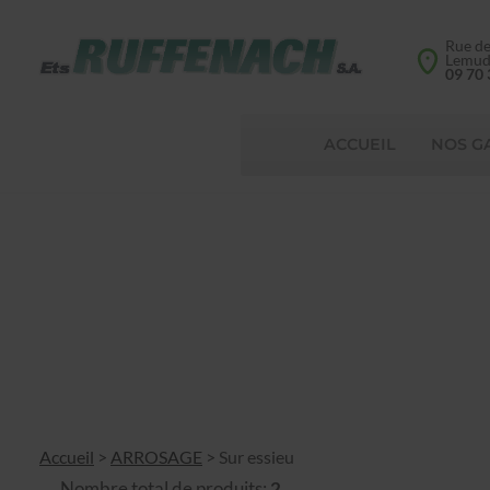
Rue d
Lemu
09 70 
ACCUEIL
NOS G
Accueil
>
ARROSAGE
>
Sur essieu
Nombre total de produits:
2