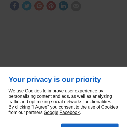
Your privacy is our priority
We use Cookies to improve user experience by
RUE DE METZ
57580
LEMUD
personalising content and ads, as well as analyzing
traffic and optimizing social networks functionalities.
By clicking "I Agree" you consent to the use of Cookies
5 RUE DES CHENES
67670
MOMMENHEIM
from our partners
Google
Facebook
.