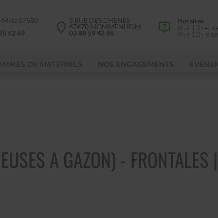
e Metz 57580
5 RUE DES CHENES
Horaires
d
67670 MOMMENHEIM
8h à 12h et d
35 52 69
03 88 59 42 86
8h à 12h le s
AMMES DE MATÉRIELS
NOS ENGAGEMENTS
ÉVÉNE
USES A GAZON) - FRONTALES 