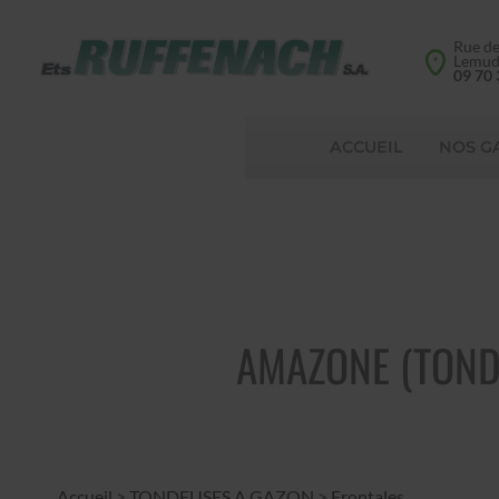
Rue d
Lemu
09 70 
ACCUEIL
NOS G
AMAZONE (TONDE
Accueil
>
TONDEUSES A GAZON
>
Frontales