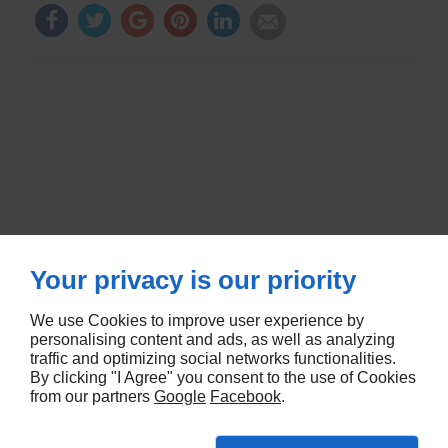
Your privacy is our priority
We use Cookies to improve user experience by
RUE DE METZ
57580
LEMUD
personalising content and ads, as well as analyzing
traffic and optimizing social networks functionalities.
By clicking "I Agree" you consent to the use of Cookies
5 RUE DES CHENES
67670
MOMMENHEIM
from our partners
Google
Facebook
.