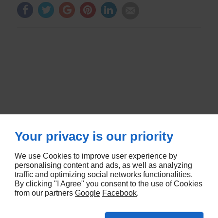
Your privacy is our priority
We use Cookies to improve user experience by
RUE DE METZ
57580
LEMUD
personalising content and ads, as well as analyzing
traffic and optimizing social networks functionalities.
By clicking "I Agree" you consent to the use of Cookies
5 RUE DES CHENES
67670
MOMMENHEIM
from our partners
Google
Facebook
.